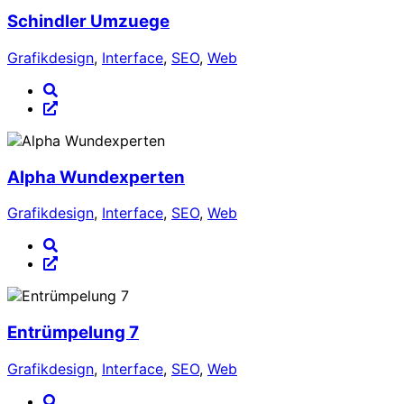
Schindler Umzuege
Grafikdesign
,
Interface
,
SEO
,
Web
Alpha Wundexperten
Grafikdesign
,
Interface
,
SEO
,
Web
Entrümpelung 7
Grafikdesign
,
Interface
,
SEO
,
Web