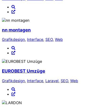
nn montagen
Grafikdesign
,
Interface
,
SEO
,
Web
EUROBEST Umzüge
Grafikdesign
,
Interface
,
Laravel
,
SEO
,
Web