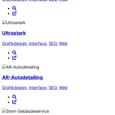
Ultrastark
Grafikdesign
,
Interface
,
SEO
,
Web
AR-Autodetailing
Grafikdesign
,
Interface
,
SEO
,
Web