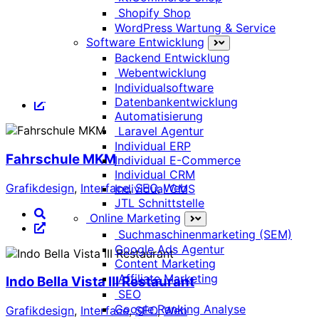
Shopify Shop
WordPress Wartung & Service
YEC Group
Software Entwicklung
Backend Entwicklung
Grafikdesign
,
Interface
,
SEO
,
Web
Webentwicklung
Individualsoftware
Datenbankentwicklung
Automatisierung
Laravel Agentur
Individual ERP
Fahrschule MKM
Individual E-Commerce
Individual CRM
Grafikdesign
,
Interface
,
SEO
,
Web
Individual CMS
JTL Schnittstelle
Online Marketing
Suchmaschinenmarketing (SEM)
Google Ads Agentur
Content Marketing
Affiliate Marketing
Indo Bella Vista III Restaurant
SEO
Google Ranking Analyse
Grafikdesign
,
Interface
,
SEO
,
Web