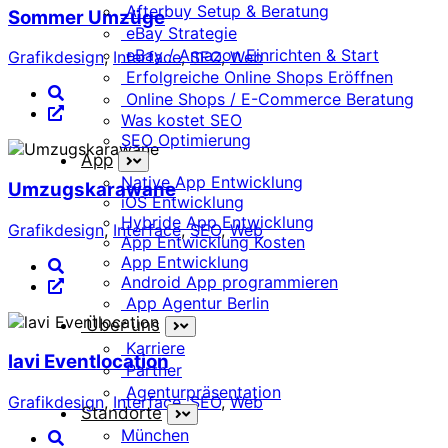
Afterbuy Setup & Beratung
Sommer Umzüge
eBay Strategie
eBay / Amazon Einrichten & Start
Grafikdesign
,
Interface
,
SEO
,
Web
Erfolgreiche Online Shops Eröffnen
Online Shops / E-Commerce Beratung
Was kostet SEO
SEO Optimierung
App
Native App Entwicklung
Umzugskarawane
iOS Entwicklung
Hybride App Entwicklung
Grafikdesign
,
Interface
,
SEO
,
Web
App Entwicklung Kosten
App Entwicklung
Android App programmieren
App Agentur Berlin
Über uns
Karriere
lavi Eventlocation
Partner
Agenturpräsentation
Grafikdesign
,
Interface
,
SEO
,
Web
Standorte
München