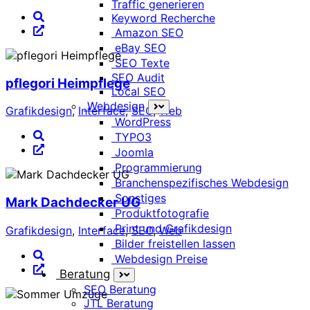
Traffic generieren
Keyword Recherche
Amazon SEO
eBay SEO
SEO Texte
SEO Audit
pflegori Heimpflege
Local SEO
Webdesign
Grafikdesign
,
Interface
,
SEO
,
Web
WordPress
TYPO3
Joomla
Programmierung
Branchenspezifisches Webdesign
Sonstiges
Mark Dachdecker UG
Produktfotografie
Print und Grafikdesign
Grafikdesign
,
Interface
,
SEO
,
Web
Bilder freistellen lassen
Webdesign Preise
Beratung
SEO Beratung
JTL Beratung