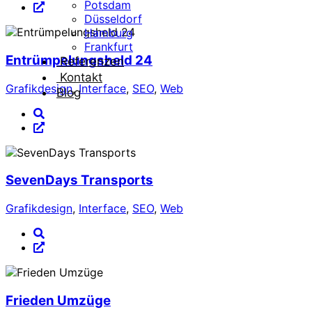
Potsdam
Düsseldorf
Hamburg
Frankfurt
Entrümpelungsheld 24
Referenzen
Kontakt
Grafikdesign
,
Interface
,
SEO
,
Web
Blog
SevenDays Transports
Grafikdesign
,
Interface
,
SEO
,
Web
Frieden Umzüge