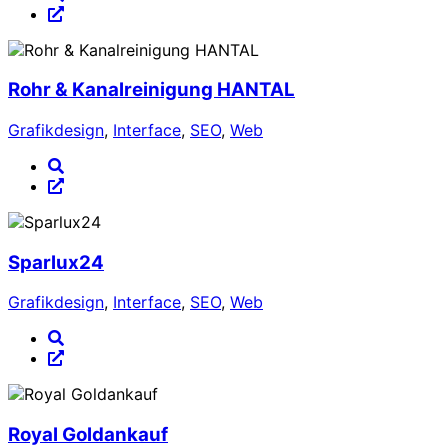
Rohr & Kanalreinigung HANTAL
Grafikdesign
,
Interface
,
SEO
,
Web
Sparlux24
Grafikdesign
,
Interface
,
SEO
,
Web
Royal Goldankauf