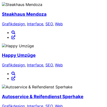
Steakhaus Mendoza
Grafikdesign
,
Interface
,
SEO
,
Web
Happy Umzüge
Grafikdesign
,
Interface
,
SEO
,
Web
Autoservice & Reifendienst Sperhake
Grafikdesign
,
Interface
,
SEO
,
Web