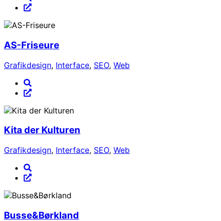
AS-Friseure
Grafikdesign
,
Interface
,
SEO
,
Web
Kita der Kulturen
Grafikdesign
,
Interface
,
SEO
,
Web
Busse&Børkland