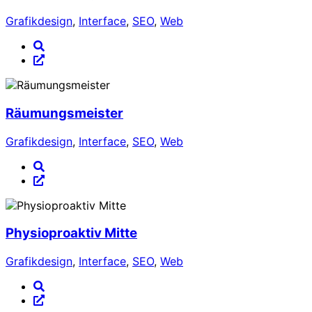
Grafikdesign
,
Interface
,
SEO
,
Web
Räumungsmeister
Grafikdesign
,
Interface
,
SEO
,
Web
Physioproaktiv Mitte
Grafikdesign
,
Interface
,
SEO
,
Web