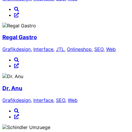
Regal Gastro
Grafikdesign
,
Interface
,
JTL
,
Onlineshop
,
SEO
,
Web
Dr. Anu
Grafikdesign
,
Interface
,
SEO
,
Web