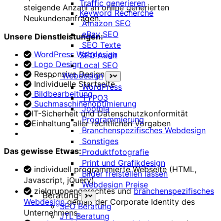
Traffic generieren
steigende Anzahl an online generierten
Keyword Recherche
Neukundenanfragen.
Amazon SEO
eBay SEO
Unsere Dienstleistungen:
SEO Texte
WordPress Webdesign
SEO Audit
Logo Design
Local SEO
Responsive Design
Webdesign
Individuelle Startseite
WordPress
Bildbearbeitung
TYPO3
Suchmaschinenoptimierung
Joomla
IT-Sicherheit und Datenschutzkonformität
Programmierung
Einhaltung aller rechtlichen Vorgaben
Branchenspezifisches Webdesign
Sonstiges
Das gewisse Etwas:
Produktfotografie
Print und Grafikdesign
individuell programmierte Webseite (HTML,
Bilder freistellen lassen
Javascript, jQuery)
Webdesign Preise
zielgruppengerechtes und
branchenspezifisches
Beratung
Webdesign
gemäß der Corporate Identity des
SEO Beratung
Unternehmens.
JTL Beratung