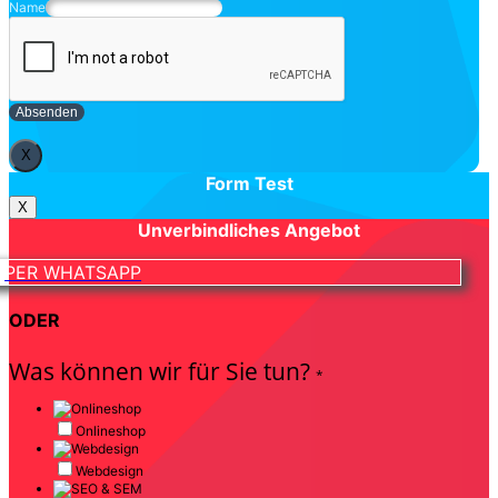
Name
Absenden
X
Form Test
X
Unverbindliches Angebot
PER WHATSAPP
ODER
Was können wir für Sie tun?
*
Onlineshop
Webdesign