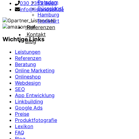
Potsdam
030 2353 8660
Düsseldorf
info@listandsell.de
Hamburg
Frankfurt
Referenzen
Kontakt
Wichtige Links
Blog
Leistungen
Referenzen
Beratung
Online Marketing
Onlineshop
Webdesign
SEO
App Entwicklung
Linkbuilding
Google Ads
Preise
Produktfotografie
Lexikon
FAQ
Blog