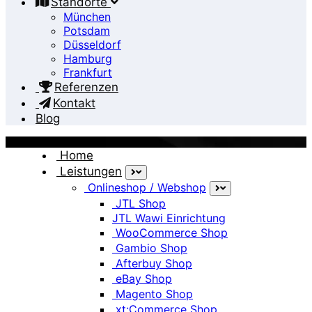
Standorte
München
Potsdam
Düsseldorf
Hamburg
Frankfurt
Referenzen
Kontakt
Blog
Home
Leistungen
Onlineshop / Webshop
Woschke Reparatur
JTL Shop
JTL Wawi Einrichtung
WooCommerce Shop
Home
Gambio Shop
Woschke Reparatur
Afterbuy Shop
eBay Shop
Magento Shop
xt:Commerce Shop