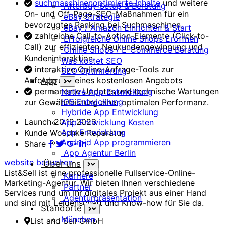
suchmaschinenoptimierte Inhalte
und weitere
Afterbuy Setup & Beratung
On- und Off-Page-SEO-Maßnahmen für ein
eBay Strategie
bevorzugtes Ranking bei Suchmaschinen.
eBay / Amazon Einrichten & Start
zahlreiche Call-to-Action-Elemente (Click-to-
Erfolgreiche Online Shops Eröffnen
Call) zur effizienten Neukundengewinnung und
Online Shops / E-Commerce Beratung
Kundeninteraktion.
Was kostet SEO
interaktive Online-Anfrage-Tools zur
SEO Optimierung
Anforderung eines kostenlosen Angebots
App
permanente Updates und technische Wartungen
Native App Entwicklung
iOS Entwicklung
zur Gewährleistung einer optimalen Performanz.
Hybride App Entwicklung
Launch
20.12.2023
App Entwicklung Kosten
App Entwicklung
Kunde
Woschke Reparatur
Android App programmieren
Share
App Agentur Berlin
website besuchen
Über uns
List&Sell ist eine professionelle Fullservice-Online-
Karriere
Marketing-Agentur. Wir bieten Ihnen verschiedene
Partner
Services rund um Ihr digitales Projekt aus einer Hand
Agenturpräsentation
und sind mit Leidenschaft und Know-how für Sie da.
Standorte
München
List and Sell GmbH