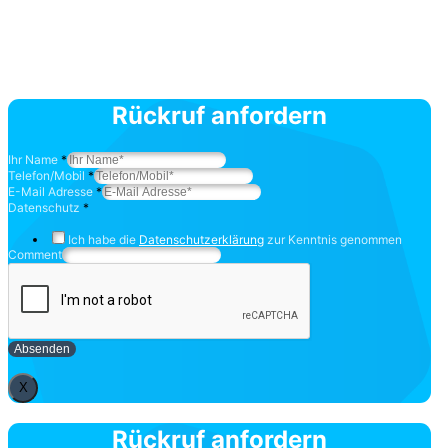
Rückruf anfordern
Ihr Name
*
Telefon/Mobil
*
E-Mail Adresse
*
Datenschutz
*
Ich habe die
Datenschutzerklärung
zur Kenntnis genommen
Comment
Absenden
X
Rückruf anfordern