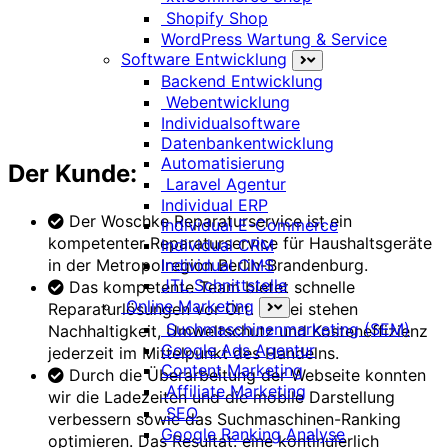
Prev
Next
Shopify Shop
WordPress Wartung & Service
Software Entwicklung
Status:
Backend Entwicklung
Webentwicklung
Individualsoftware
Redesign
Datenbankentwicklung
Automatisierung
Der Kunde:
Laravel Agentur
Individual ERP
Der Woschke Reparaturservice ist ein
Individual E-Commerce
kompetenter Reparaturservice für Haushaltsgeräte
Individual CRM
Individual CMS
in der Metropolregion Berlin-Brandenburg.
JTL Schnittstelle
Das kompetente Team bietet schnelle
Online Marketing
Reparaturlösungen vor Ort. Dabei stehen
Suchmaschinenmarketing (SEM)
Nachhaltigkeit, Umweltschutz und Kosteneffizienz
Google Ads Agentur
jederzeit im Mittelpunkt des Handelns.
Content Marketing
Durch die Überarbeitung der Webseite konnten
Affiliate Marketing
wir die Ladezeiten und die mobile Darstellung
SEO
verbessern sowie das Suchmaschinen-Ranking
Google Ranking Analyse
optimieren. Das Resultat: eine kontinuierlich