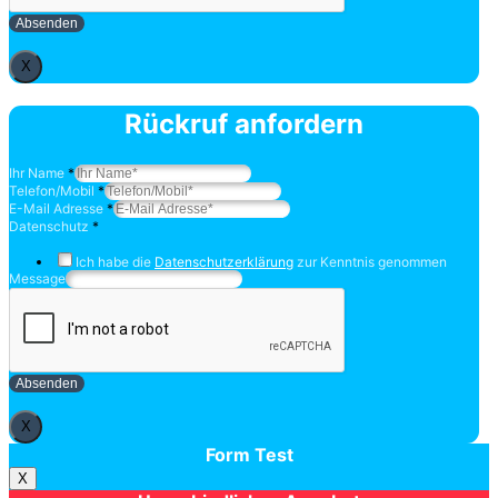
Absenden
X
Rückruf anfordern
Ihr Name
*
Telefon/Mobil
*
E-Mail Adresse
*
Datenschutz
*
Ich habe die
Datenschutzerklärung
zur Kenntnis genommen
Message
Absenden
X
Form Test
X