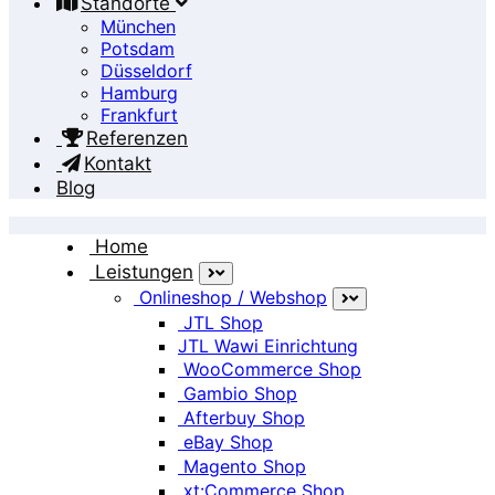
Standorte
München
Potsdam
Düsseldorf
Hamburg
Frankfurt
Referenzen
Kontakt
Blog
Home
Leistungen
Onlineshop / Webshop
Software
JTL Shop
JTL Wawi Einrichtung
WooCommerce Shop
Entwicklung
Gambio Shop
Afterbuy Shop
eBay Shop
Magento Shop
Bei uns ist Ihr Projekt in guten Händen
xt:Commerce Shop