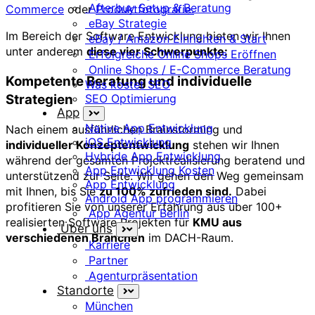
Afterbuy Setup & Beratung
Commerce
oder
Produktfotografie.
eBay Strategie
Im Bereich der Software Entwicklung bieten wir Ihnen
eBay / Amazon Einrichten & Start
unter anderem
diese vier Schwerpunkte:
Erfolgreiche Online Shops Eröffnen
Online Shops / E-Commerce Beratung
Kompetente Beratung und individuelle
Was kostet SEO
Strategien
SEO Optimierung
App
Native App Entwicklung
Nach einem ausführlichen Brainstorming und
iOS Entwicklung
individueller Konzeptentwicklung
stehen wir Ihnen
Hybride App Entwicklung
während der gesamten Projektrealisierung beratend und
App Entwicklung Kosten
unterstützend zur Seite. Wir gehen den Weg gemeinsam
App Entwicklung
mit Ihnen, bis Sie
zu 100% zufrieden sind.
Dabei
Android App programmieren
profitieren Sie von unserer Erfahrung aus über 100+
App Agentur Berlin
realisierten Software Projekten für
KMU aus
Über uns
verschiedenen Branchen
im DACH-Raum.
Karriere
Partner
Agenturpräsentation
Standorte
München