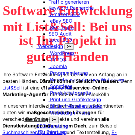
Traffic generieren
Software Entwicklung
Keyword Recherche
Amazon SEO
eBay SEO
mit List&Sell: Bei uns
SEO Texte
SEO Audit
ist Ihr Projekt in
Local SEO
Webdesign
guten Händen
WordPress
TYPO3
Joomla
Programmierung
Ihre Software Entwicklung ist bei uns von Anfang an in
Branchenspezifisches Webdesign
besten Händen.
Darauf können Sie sich verlassen.
Denn
Sonstiges
List&Sell
ist eine erfahrene
Fullservice-Online-
Produktfotografie
Marketing-Agentur
mit Sitz in Berlin-Neukölln
Print und Grafikdesign
In unserem interdisziplinären Team aus 5 Kontinenten
Bilder freistellen lassen
bieten wir
maßgeschneiderte Lösungen
für
Webdesign Preise
verschiedene Online-Projekte und vereinen
alle
Beratung
Dienstleistungen unter einem Dach
, zum Beispiel
SEO Beratung
JTL Beratung
Suchmaschinenoptimierung
und Texterstellung,
E-