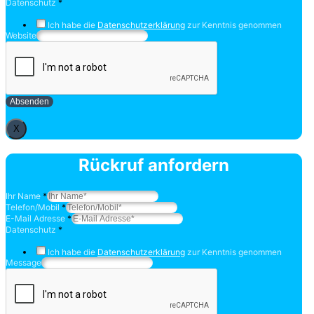
Datenschutz
*
Ich habe die
Datenschutzerklärung
zur Kenntnis genommen
Website
Absenden
X
Rückruf anfordern
Ihr Name
*
Telefon/Mobil
*
E-Mail Adresse
*
Datenschutz
*
Ich habe die
Datenschutzerklärung
zur Kenntnis genommen
Message