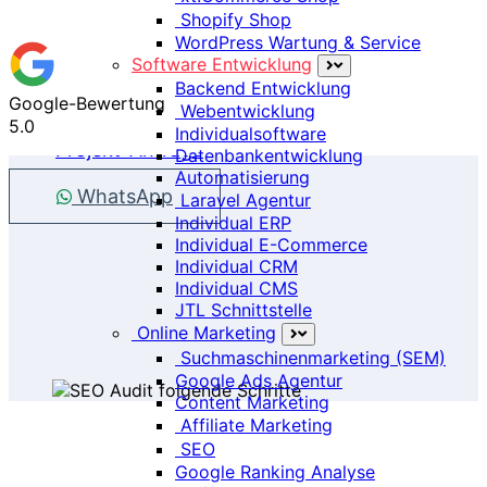
Shopify Shop
WordPress Wartung & Service
Software Entwicklung
Backend Entwicklung
Google-Bewertung
Webentwicklung
5.0
Individualsoftware
Projekt-Anfrage
Datenbankentwicklung
Automatisierung
WhatsApp
Laravel Agentur
Individual ERP
Individual E-Commerce
Individual CRM
Individual CMS
JTL Schnittstelle
Online Marketing
Suchmaschinenmarketing (SEM)
Google Ads Agentur
Content Marketing
Affiliate Marketing
SEO
Google Ranking Analyse