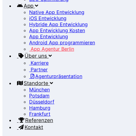
App
Native App Entwicklung
iOS Entwicklung
Hybride App Entwicklung
App Entwicklung Kosten
App Entwicklung
Android App programmieren
App Agentur Berlin
Über uns
Karriere
Partner
Agenturpräsentation
Standorte
München
Potsdam
Düsseldorf
Hamburg
Frankfurt
Referenzen
Kontakt