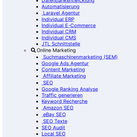
Datenbankentwicklung
Automatisierung
Laravel Agentur
Individual ERP
Individual E-Commerce
Individual CRM
Individual CMS
JTL Schnittstelle
Online Marketing
Suchmaschinenmarketing (SEM)
Google Ads Agentur
Content Marketing
Affiliate Marketing
SEO
Google Ranking Analyse
Traffic generieren
Keyword Recherche
Amazon SEO
eBay SEO
SEO Texte
SEO Audit
Local SEO