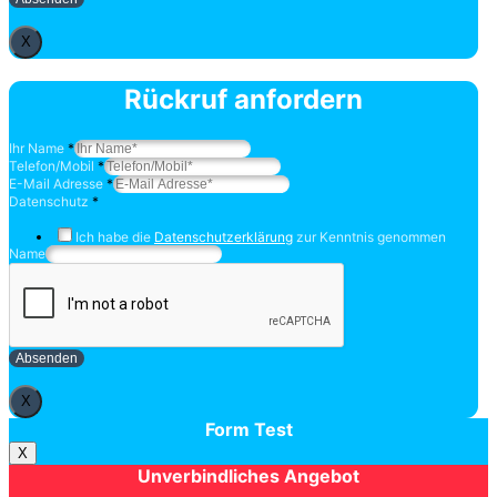
X
Rückruf anfordern
Ihr Name
*
Telefon/Mobil
*
E-Mail Adresse
*
Datenschutz
*
Ich habe die
Datenschutzerklärung
zur Kenntnis genommen
Name
Absenden
X
Form Test
X
Unverbindliches Angebot