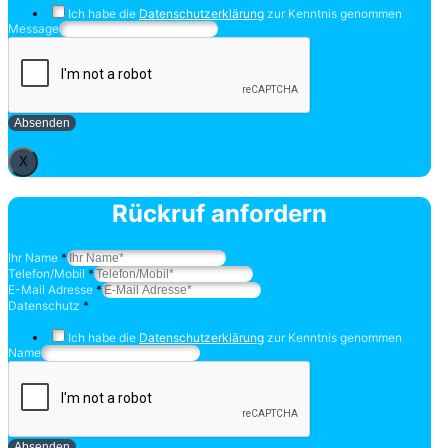
Ich habe die
Datenschutzerklärung
zur Kenntnis genommen
Message
Absenden
X
Rückruf anfordern
Ihr Name
*
Telefon/Mobil
*
E-Mail Adresse
*
Datenschutz
*
Ich habe die
Datenschutzerklärung
zur Kenntnis genommen
Name
Absenden