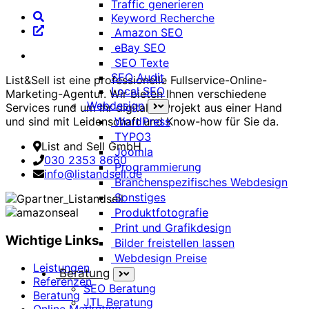
Traffic generieren
Keyword Recherche
Amazon SEO
eBay SEO
SEO Texte
SEO Audit
List&Sell ist eine professionelle Fullservice-Online-
Local SEO
Marketing-Agentur. Wir bieten Ihnen verschiedene
Webdesign
Services rund um Ihr digitales Projekt aus einer Hand
WordPress
und sind mit Leidenschaft und Know-how für Sie da.
TYPO3
List and Sell GmbH
Joomla
030 2353 8660
Programmierung
info@listandsell.de
Branchenspezifisches Webdesign
Sonstiges
Produktfotografie
Print und Grafikdesign
Wichtige Links
Bilder freistellen lassen
Webdesign Preise
Leistungen
Beratung
Referenzen
SEO Beratung
Beratung
JTL Beratung