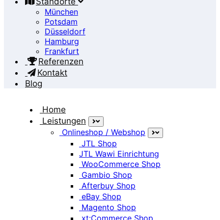
Standorte
München
Potsdam
Düsseldorf
Hamburg
Frankfurt
Referenzen
Kontakt
Blog
Home
Leistungen
Onlineshop / Webshop
App
JTL Shop
JTL Wawi Einrichtung
WooCommerce Shop
Home
Gambio Shop
App
Afterbuy Shop
eBay Shop
Magento Shop
xt:Commerce Shop