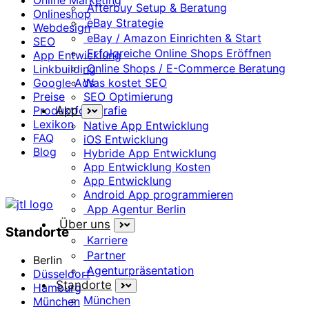
Online Marketing
Afterbuy Setup & Beratung
Onlineshop
eBay Strategie
Webdesign
eBay / Amazon Einrichten & Start
SEO
Erfolgreiche Online Shops Eröffnen
App Entwicklung
Online Shops / E-Commerce Beratung
Linkbuilding
Was kostet SEO
Google Ads
SEO Optimierung
Preise
App
Produktfotografie
Lexikon
Native App Entwicklung
FAQ
iOS Entwicklung
Blog
Hybride App Entwicklung
App Entwicklung Kosten
App Entwicklung
Android App programmieren
App Agentur Berlin
Über uns
Standorte
Karriere
Partner
Berlin
Agenturpräsentation
Düsseldorf
Standorte
Hamburg
München
München