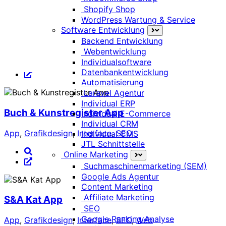
Shopify Shop
WordPress Wartung & Service
Vedis Lieferservice App
Software Entwicklung
Backend Entwicklung
App
,
Grafikdesign
,
Interface
,
Onlineshop
,
SEO
Webentwicklung
Individualsoftware
Datenbankentwicklung
Automatisierung
Laravel Agentur
Individual ERP
Buch & Kunstregister App
Individual E-Commerce
Individual CRM
App
,
Grafikdesign
,
Interface
,
SEO
Individual CMS
JTL Schnittstelle
Online Marketing
Suchmaschinenmarketing (SEM)
Google Ads Agentur
Content Marketing
Affiliate Marketing
S&A Kat App
SEO
Google Ranking Analyse
App
,
Grafikdesign
,
Interface
,
SEO
,
Web