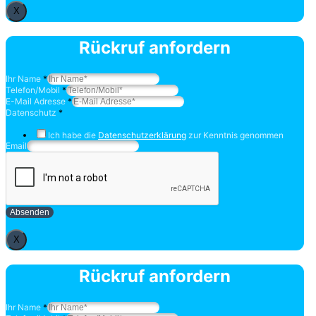
X
Rückruf anfordern
Ihr Name
*
Telefon/Mobil
*
E-Mail Adresse
*
Datenschutz
*
Ich habe die
Datenschutzerklärung
zur Kenntnis genommen
Email
Absenden
X
Rückruf anfordern
Ihr Name
*