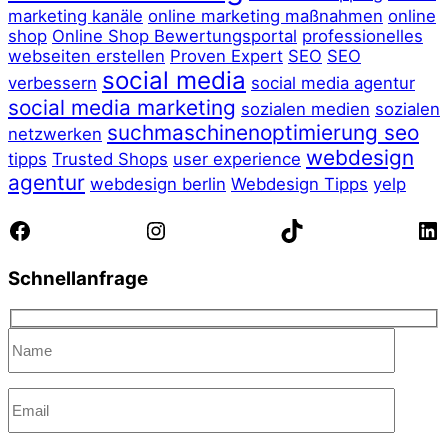
marketing kanäle
online marketing maßnahmen
online
shop
Online Shop Bewertungsportal
professionelles
webseiten erstellen
Proven Expert
SEO
SEO
social media
verbessern
social media agentur
social media marketing
sozialen medien
sozialen
suchmaschinenoptimierung seo
netzwerken
webdesign
tipps
Trusted Shops
user experience
agentur
webdesign berlin
Webdesign Tipps
yelp
Facebook
Instagram
TikTok
Li
Schnellanfrage