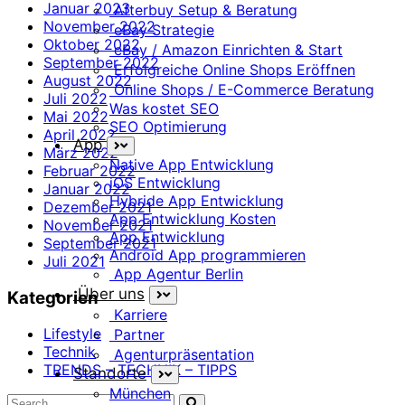
Januar 2023
Afterbuy Setup & Beratung
November 2022
eBay Strategie
Oktober 2022
eBay / Amazon Einrichten & Start
September 2022
Erfolgreiche Online Shops Eröffnen
August 2022
Online Shops / E-Commerce Beratung
Juli 2022
Was kostet SEO
Mai 2022
SEO Optimierung
April 2022
App
März 2022
Native App Entwicklung
Februar 2022
iOS Entwicklung
Januar 2022
Hybride App Entwicklung
Dezember 2021
App Entwicklung Kosten
November 2021
App Entwicklung
September 2021
Android App programmieren
Juli 2021
App Agentur Berlin
Über uns
Kategorien
Karriere
Lifestyle
Partner
Technik
Agenturpräsentation
TRENDS – TECHNIK – TIPPS
Standorte
München