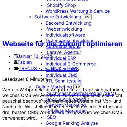
Shopify Shop
WordPress Wartung & Service
Software Entwicklung
Backend Entwicklung
Webentwicklung
SEO-Trends 2024: Wie Sie Ihre
Individualsoftware
Datenbankentwicklung
Webseite für die Zukunft optimieren
Automatisierung
Laravel Agentur
Januar 10, 2024
Individual ERP
Fabian
Individual E-Commerce
TRENDS - TECHNIK - TIPPS
Individual CRM
Individual CMS
Lesedauer
8
Minuten
JTL Schnittstelle
Online Marketing
Wer ein Webprojekt in Angriff nimmt, fragt sich natürlich,
Suchmaschinenmarketing (SEM)
welches CMS verwendet wird. Die Frage lässt sich nicht
Google Ads Agentur
pauschal beantworten, denn jedes System hat Vor- und
Content Marketing
Nachteile. Wir stellen Ihnen die nach unserer Auffassung
Affiliate Marketing
drei besten CMS vor und erörtern, warum welches CMS
SEO
verwendet wird.
Google Ranking Analyse