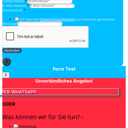
Telefon/Mobil
*
E-Mail Adresse
*
Datenschutz
*
Ich habe die
Datenschutzerklärung
zur Kenntnis genommen
Message
Absenden
X
Form Test
X
Unverbindliches Angebot
PER WHATSAPP
ODER
Was können wir für Sie tun?
*