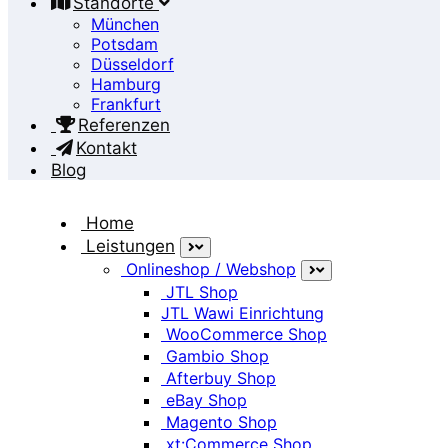
Standorte
München
Potsdam
Düsseldorf
Hamburg
Frankfurt
Referenzen
Kontakt
Blog
Home
Leistungen
Onlineshop / Webshop
Archive of: Januar 2024
JTL Shop
JTL Wawi Einrichtung
WooCommerce Shop
Home
Gambio Shop
Posts made in Januar, 2024
Afterbuy Shop
eBay Shop
Magento Shop
xt:Commerce Shop