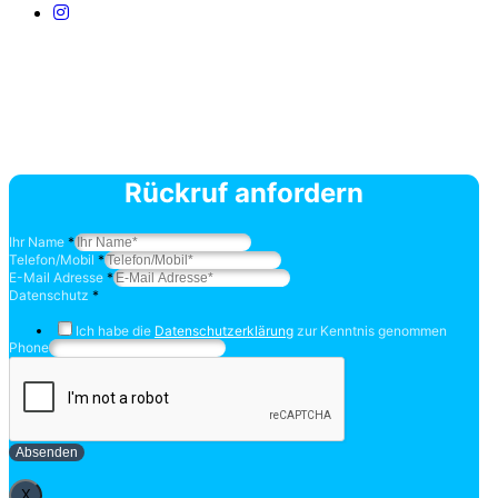
Rückruf anfordern
Ihr Name
*
Telefon/Mobil
*
E-Mail Adresse
*
Datenschutz
*
Ich habe die
Datenschutzerklärung
zur Kenntnis genommen
Phone
Absenden
X