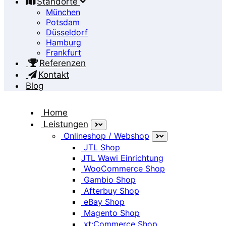
Standorte
München
Potsdam
Düsseldorf
Hamburg
Frankfurt
Referenzen
Kontakt
Blog
Home
Leistungen
Onlineshop / Webshop
Tag: webdesign agentur
JTL Shop
JTL Wawi Einrichtung
WooCommerce Shop
Home
Gambio Shop
Posts Tagged
/
webdesign agentur/
Afterbuy Shop
eBay Shop
Magento Shop
xt:Commerce Shop