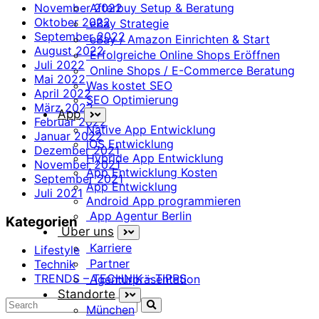
Afterbuy Setup & Beratung
November 2022
Oktober 2022
eBay Strategie
September 2022
eBay / Amazon Einrichten & Start
August 2022
Erfolgreiche Online Shops Eröffnen
Juli 2022
Online Shops / E-Commerce Beratung
Mai 2022
Was kostet SEO
April 2022
SEO Optimierung
März 2022
App
Februar 2022
Native App Entwicklung
Januar 2022
iOS Entwicklung
Dezember 2021
Hybride App Entwicklung
November 2021
App Entwicklung Kosten
September 2021
App Entwicklung
Juli 2021
Android App programmieren
App Agentur Berlin
Kategorien
Über uns
Karriere
Lifestyle
Partner
Technik
TRENDS – TECHNIK – TIPPS
Agenturpräsentation
Standorte
München