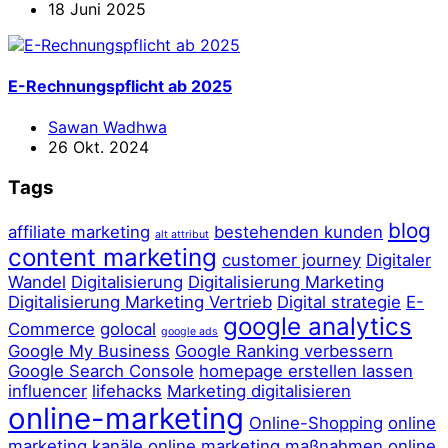
18 Juni 2025
E-Rechnungspflicht ab 2025
Sawan Wadhwa
26 Okt. 2024
Tags
blog
affiliate marketing
bestehenden kunden
alt attribut
content marketing
customer journey
Digitaler
Wandel
Digitalisierung
Digitalisierung Marketing
Digitalisierung Marketing Vertrieb
Digital strategie
E-
google analytics
Commerce
golocal
google ads
Google My Business
Google Ranking verbessern
Google Search Console
homepage erstellen lassen
influencer
lifehacks
Marketing digitalisieren
online-marketing
Online-Shopping
online
marketing kanäle
online marketing maßnahmen
online