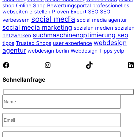
shop
Online Shop Bewertungsportal
professionelles
webseiten erstellen
Proven Expert
SEO
SEO
social media
verbessern
social media agentur
social media marketing
sozialen medien
sozialen
suchmaschinenoptimierung seo
netzwerken
webdesign
tipps
Trusted Shops
user experience
agentur
webdesign berlin
Webdesign Tipps
yelp
Facebook
Instagram
TikTok
Li
Schnellanfrage