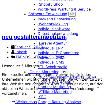
Shopify Shop
WordPress Wartung & Service
Software Entwicklung
Backend Entwicklung
Webentwicklung
6 To-Dos, wenn Sie Ihre Webseite
Individualsoftware
Datenbankentwicklung
neu gestalten möchten
Automatisierung
Laravel Agentur
Februar 9, 2023
Individual ERP
Lokesh
Individual E-Commerce
TRENDS - TECHNIK - TIPPS
Individual CRM
Individual CMS
Lesedauer
5
Minuten
JTL Schnittstelle
Online Marketing
Ein aktueller und zeitgemäßer Auftritt ist für jedes
Suchmaschinenmarketing (SEM)
Unternehmen wichtig, daher müssen Sie von Zeit zu Zeit
Google Ads Agentur
Ihre Website neu gestalten. Aber es genügt nicht, auf der
Content Marketing
aktuellen Website einige „kosmetische Veränderungen“
Affiliate Marketing
vorzunehmen.
SEO
Google Ranking Analyse
Weiterlesen