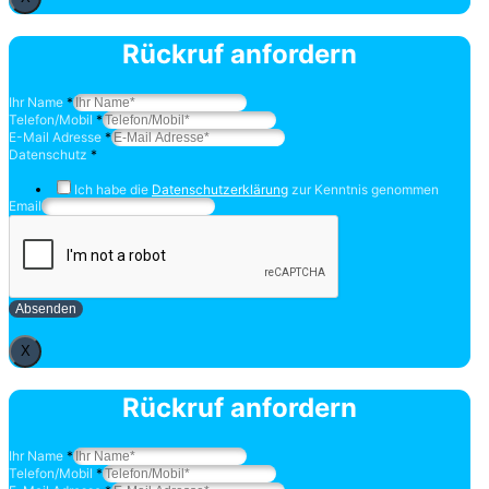
Rückruf anfordern
Ihr Name
*
Telefon/Mobil
*
E-Mail Adresse
*
Datenschutz
*
Ich habe die
Datenschutzerklärung
zur Kenntnis genommen
Email
Absenden
X
Rückruf anfordern
Ihr Name
*
Telefon/Mobil
*