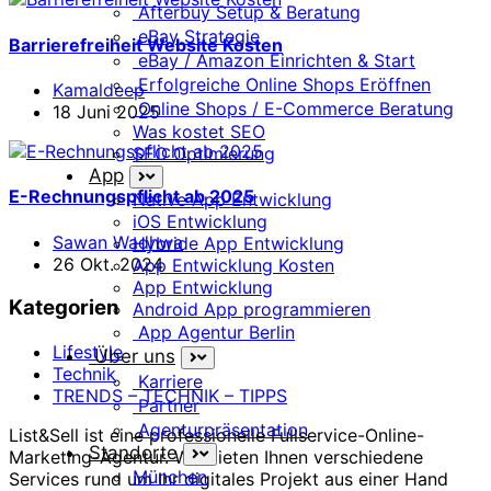
Afterbuy Setup & Beratung
eBay Strategie
Barrierefreiheit Website Kosten
eBay / Amazon Einrichten & Start
Erfolgreiche Online Shops Eröffnen
Kamaldeep
Online Shops / E-Commerce Beratung
18 Juni 2025
Was kostet SEO
SEO Optimierung
App
E-Rechnungspflicht ab 2025
Native App Entwicklung
iOS Entwicklung
Sawan Wadhwa
Hybride App Entwicklung
26 Okt. 2024
App Entwicklung Kosten
App Entwicklung
Kategorien
Android App programmieren
App Agentur Berlin
Lifestyle
Über uns
Technik
Karriere
TRENDS – TECHNIK – TIPPS
Partner
Agenturpräsentation
List&Sell ist eine professionelle Fullservice-Online-
Standorte
Marketing-Agentur. Wir bieten Ihnen verschiedene
München
Services rund um Ihr digitales Projekt aus einer Hand