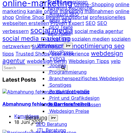
online-marketing
Traffic generieren
Online-Shopping
online
Keyword Recherche
marketing kanäle
online marketing maßnahmen
online
Amazon SEO
shop
Online Shop Bewertungsportal
professionelles
eBay SEO
webseiten erstellen
Proven Expert
SEO
SEO
SEO Texte
social media
verbessern
social media agentur
SEO Audit
social media marketing
sozialen medien
sozialen
Local SEO
suchmaschinenoptimierung seo
Webdesign
netzwerken
WordPress
webdesign
tipps
Trusted Shops
user experience
TYPO3
agentur
webdesign berlin
Webdesign Tipps
yelp
Joomla
Programmierung
Branchenspezifisches Webdesign
Latest Posts
Sonstiges
Produktfotografie
Print und Grafikdesign
Abmahnung fehlende Barrierefreiheit
Bilder freistellen lassen
Webdesign Preise
Kamaldeep
Beratung
18 Juni 2025
SEO Beratung
JTL Beratung