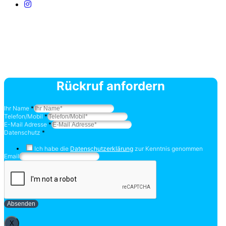
Rückruf anfordern
Ihr Name
*
Telefon/Mobil
*
E-Mail Adresse
*
Datenschutz
*
Ich habe die
Datenschutzerklärung
zur Kenntnis genommen
Email
Absenden
X