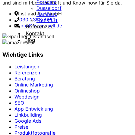
Potsdam
und sind mit Leidenschaft und Know-how für Sie da.
Düsseldorf
List and Sell GmbH
Hamburg
030 2353 8660
Frankfurt
info@listandsell.de
Referenzen
Kontakt
Blog
Wichtige Links
Leistungen
Referenzen
Beratung
Online Marketing
Onlineshop
Webdesign
SEO
App Entwicklung
Linkbuilding
Google Ads
Preise
Produktfotografie