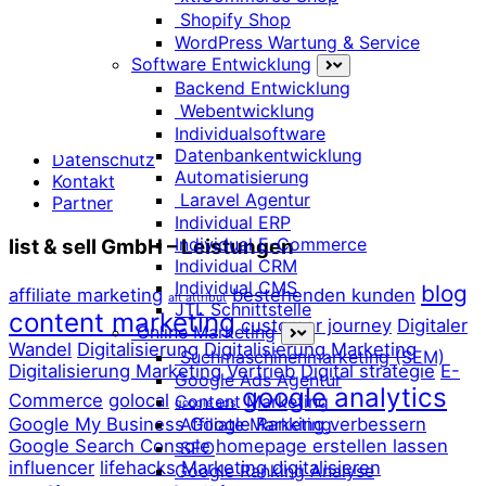
Shopify Shop
[submit_job_form]
WordPress Wartung & Service
Software Entwicklung
Quicklinks
Backend Entwicklung
Webentwicklung
Impressum
Individualsoftware
AGB
Datenbankentwicklung
Datenschutz
Automatisierung
Kontakt
Laravel Agentur
Partner
Individual ERP
Individual E-Commerce
list & sell GmbH – Leistungen
Individual CRM
Individual CMS
blog
affiliate marketing
bestehenden kunden
alt attribut
JTL Schnittstelle
content marketing
customer journey
Digitaler
Online Marketing
Wandel
Digitalisierung
Digitalisierung Marketing
Suchmaschinenmarketing (SEM)
Digitalisierung Marketing Vertrieb
Digital strategie
E-
Google Ads Agentur
google analytics
Commerce
golocal
Content Marketing
google ads
Google My Business
Google Ranking verbessern
Affiliate Marketing
Google Search Console
homepage erstellen lassen
SEO
influencer
lifehacks
Marketing digitalisieren
Google Ranking Analyse