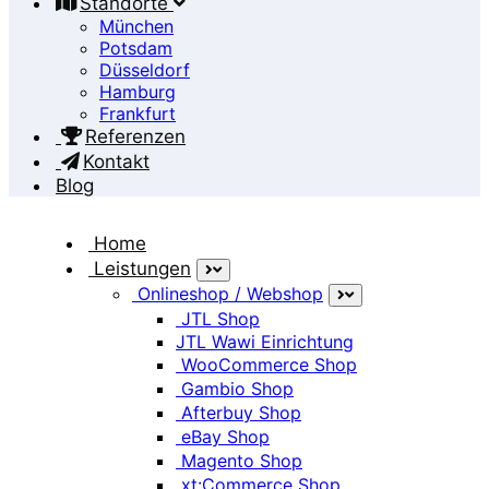
Standorte
München
Potsdam
Düsseldorf
Hamburg
Frankfurt
Referenzen
Kontakt
Blog
Home
Leistungen
Onlineshop / Webshop
Job anlegen
JTL Shop
JTL Wawi Einrichtung
WooCommerce Shop
Home
Gambio Shop
Job anlegen
Afterbuy Shop
eBay Shop
Magento Shop
xt:Commerce Shop