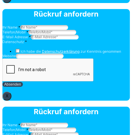
Rückruf anfordern
Ihr Name
*
Telefon/Mobil
*
E-Mail Adresse
*
Datenschutz
*
Ich habe die
Datenschutzerklärung
zur Kenntnis genommen
Website
Absenden
X
Rückruf anfordern
Ihr Name
*
Telefon/Mobil
*
E-Mail Adresse
*