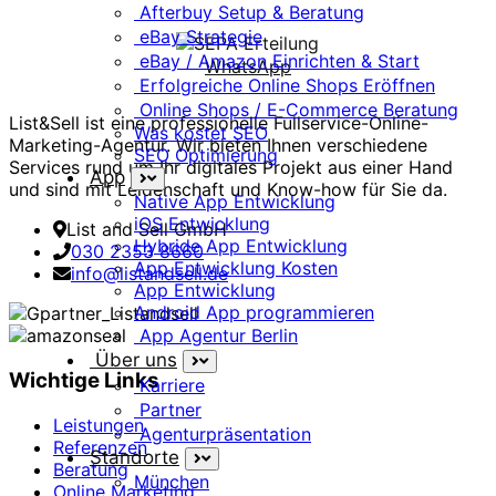
Afterbuy Setup & Beratung
eBay Strategie
eBay / Amazon Einrichten & Start
WhatsApp
Erfolgreiche Online Shops Eröffnen
Online Shops / E-Commerce Beratung
List&Sell ist eine professionelle Fullservice-Online-
Was kostet SEO
Marketing-Agentur. Wir bieten Ihnen verschiedene
SEO Optimierung
Services rund um Ihr digitales Projekt aus einer Hand
App
und sind mit Leidenschaft und Know-how für Sie da.
Native App Entwicklung
iOS Entwicklung
List and Sell GmbH
Hybride App Entwicklung
030 2353 8660
App Entwicklung Kosten
info@listandsell.de
App Entwicklung
Android App programmieren
App Agentur Berlin
Über uns
Wichtige Links
Karriere
Partner
Leistungen
Agenturpräsentation
Referenzen
Standorte
Beratung
München
Online Marketing