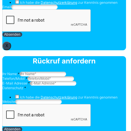
Ich habe die
Datenschutzerklärung
zur Kenntnis genommen
Email
Absenden
X
Rückruf anfordern
Ihr Name
*
Telefon/Mobil
*
E-Mail Adresse
*
Datenschutz
*
Ich habe die
Datenschutzerklärung
zur Kenntnis genommen
Website
Absenden