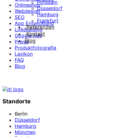
Potsdam
Onlineshop
Düsseldorf
Webdesign
Hamburg
SEO
Frankfurt
App Entwicklung
Referenzen
Linkbuilding
Kontakt
Google Ads
Blog
Preise
Produktfotografie
Lexikon
FAQ
Blog
Standorte
Berlin
Düsseldorf
Hamburg
München