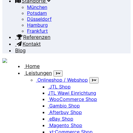
Standorte
München
Potsdam
Düsseldorf
Hamburg
Frankfurt
Referenzen
Kontakt
Blog
Home
Leistungen
Onlineshop / Webshop
JTL Shop
SEPA Erteilung
JTL Wawi Einrichtung
WooCommerce Shop
Gambio Shop
Firmenname*
Afterbuy Shop
eBay Shop
Magento Shop
Vor- und Nachname*
xt:Commerce Shop