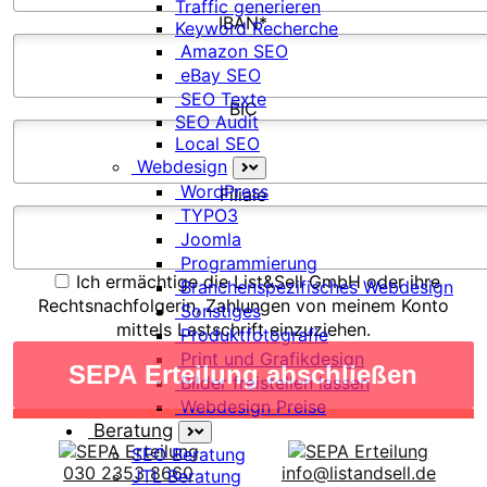
Traffic generieren
IBAN*
Keyword Recherche
Amazon SEO
eBay SEO
SEO Texte
BIC
SEO Audit
Local SEO
Webdesign
WordPress
Filiale
TYPO3
Joomla
Programmierung
Ich ermächtige die List&Sell GmbH oder ihre
Branchenspezifisches Webdesign
Rechtsnachfolgerin, Zahlungen von meinem Konto
Sonstiges
mittels Lastschrift einzuziehen.
Produktfotografie
Print und Grafikdesign
Bilder freistellen lassen
Webdesign Preise
Beratung
SEO Beratung
030 2353 8660
info@listandsell.de
JTL Beratung