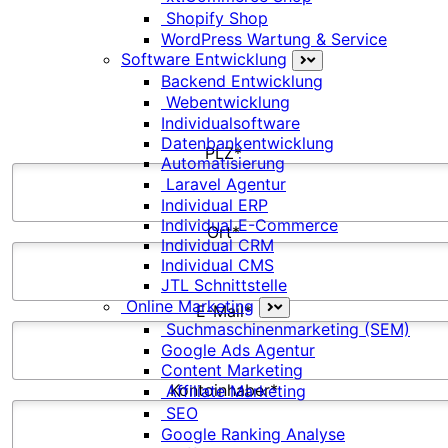
Shopify Shop
WordPress Wartung & Service
Software Entwicklung
Straße & Hausnummer*
Backend Entwicklung
Webentwicklung
Individualsoftware
Datenbankentwicklung
PLZ*
Automatisierung
Laravel Agentur
Individual ERP
Individual E-Commerce
Ort*
Individual CRM
Individual CMS
JTL Schnittstelle
Online Marketing
E-Mail*
Suchmaschinenmarketing (SEM)
Google Ads Agentur
Content Marketing
Kontoinhaber*
Affiliate Marketing
SEO
Google Ranking Analyse