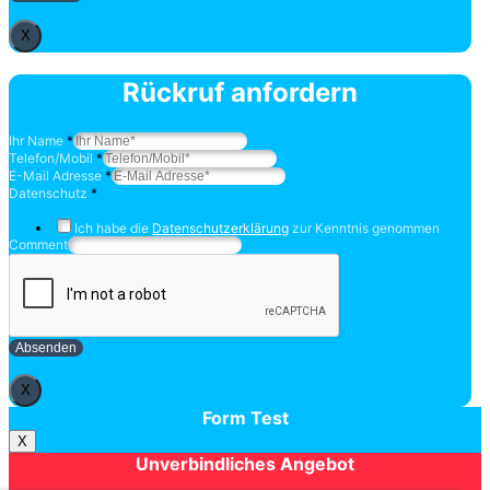
X
Rückruf anfordern
Ihr Name
*
Telefon/Mobil
*
E-Mail Adresse
*
Datenschutz
*
Ich habe die
Datenschutzerklärung
zur Kenntnis genommen
Comment
Absenden
X
Form Test
X
Unverbindliches Angebot